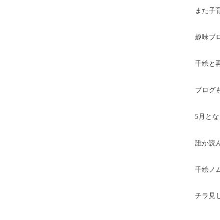
また子
趣味ブ
千絵と
ブログ
5月と
誰か読
千絵ノ
チラ見