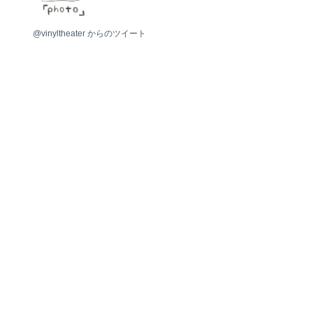
photo
@vinyltheater からのツイート