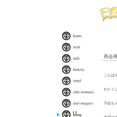
再会
こんば
わたく
千絵ち