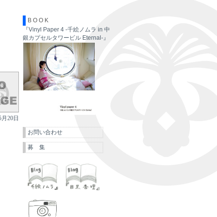
B O O K
『Vinyl Paper 4 -千絵ノムラ in 中
銀カプセルタワービル Eternal-』
5月20日
お問い合わせ
募 集
千絵ノムラ
目黒杏理