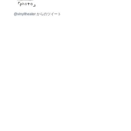
photo
@vinyltheater からのツイート