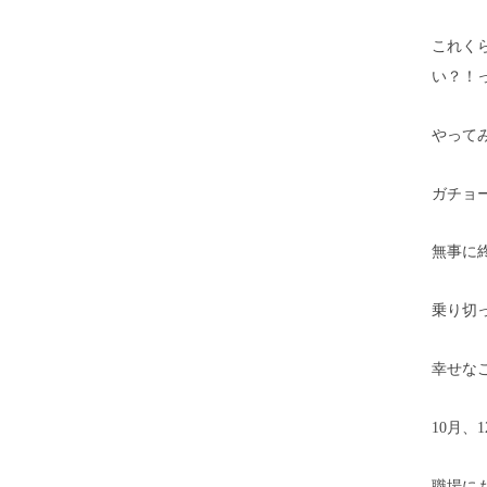
これく
い？！
やって
ガチョ
無事に
乗り切
幸せな
10月、
職場に