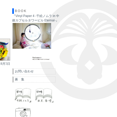
B O O K
『Vinyl Paper 4 -千絵ノムラ in 中
銀カプセルタワービル Eternal-』
年8月5日
お問い合わせ
募 集
千絵ノムラ
目黒杏理