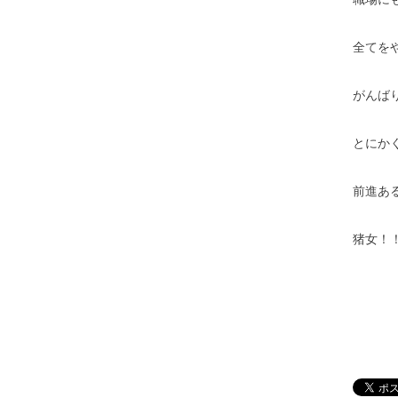
全てを
がんば
とにか
前進あ
猪女！