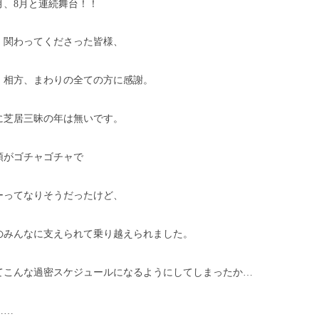
月、8月と連続舞台！！
、関わってくださった皆様、
、相方、まわりの全ての方に感謝。
に芝居三昧の年は無いです。
頭がゴチャゴチャで
ーってなりそうだったけど、
のみんなに支えられて乗り越えられました。
てこんな過密スケジュールになるようにしてしまったか…
……