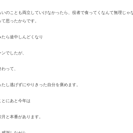
らいのことも両立していけなかったら、役者で食ってくなんて無理じゃ
って思ったからです。
みたら途中しんどくなり
ーンでしたが、
終わって、
ったし逃げずにやりきった自分を褒めます。
ことにあと今年は
12月と本番があります。
も感謝しながら