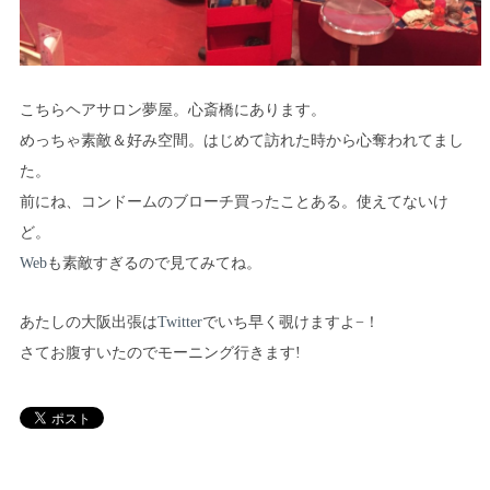
こちらヘアサロン夢屋。心斎橋にあります。
めっちゃ素敵＆好み空間。はじめて訪れた時から心奪われてまし
た。
前にね、コンドームのブローチ買ったことある。使えてないけ
ど。
Web
も素敵すぎるので見てみてね。
あたしの大阪出張は
Twitter
でいち早く覗けますよ−！
さてお腹すいたのでモーニング行きます!