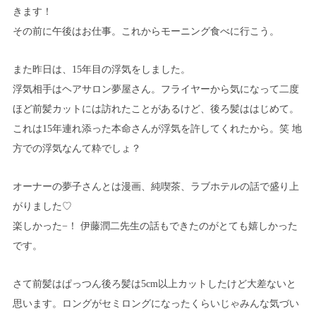
きます！
その前に午後はお仕事。これからモーニング食べに行こう。
また昨日は、15年目の浮気をしました。
浮気相手はヘアサロン夢屋さん。フライヤーから気になって二度
ほど前髪カットには訪れたことがあるけど、後ろ髪ははじめて。
これは15年連れ添った本命さんが浮気を許してくれたから。笑 地
方での浮気なんて粋でしょ？
オーナーの夢子さんとは漫画、純喫茶、ラブホテルの話で盛り上
がりました♡
楽しかった−！ 伊藤潤二先生の話もできたのがとても嬉しかった
です。
さて前髪はぱっつん後ろ髪は5cm以上カットしたけど大差ないと
思います。ロングがセミロングになったくらいじゃみんな気づい