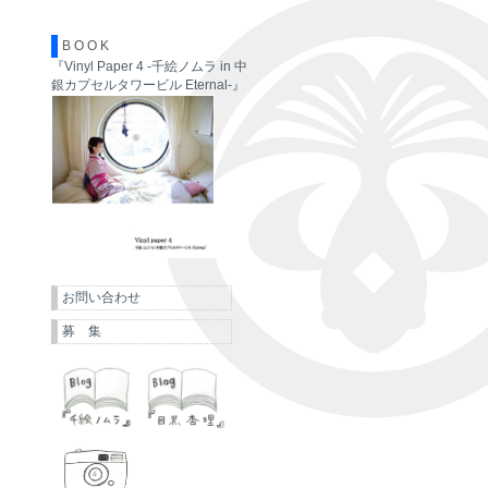
B O O K
『Vinyl Paper 4 -千絵ノムラ in 中
銀カプセルタワービル Eternal-』
お問い合わせ
募 集
千絵ノムラ
目黒杏理