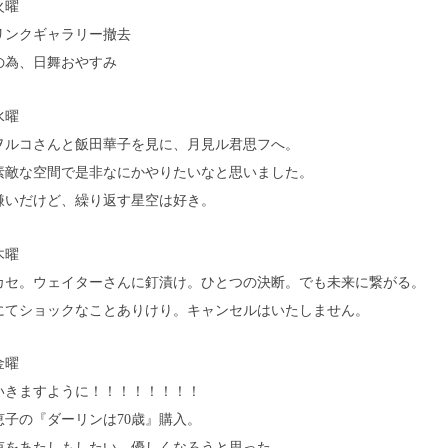
火曜
リンクギャラリー撤去
の為、日舞おやすみ
 水曜
ヲルコさんと飯田華子を見に、月見ル君思フへ。
素敵な空間で是非なにかやりたいなと思いました。
嫌いだけど、繰り返す星空は好き。
木曜
カセ。ウェイターさんに釘漬け。ひとつの決断。でも未来に繋がる。
にてショックなことありけり。キャンセルはいたしません。
金曜
いきますように！！！！！！！！
恵子の『ダーリンは70歳』購入。
束をあたしもしたい。優しくなろうと思った。