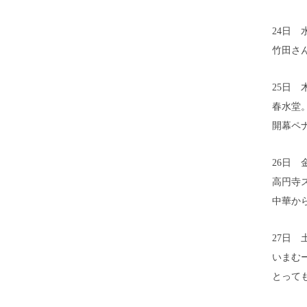
24日 
竹田さ
25日 
春水堂
開幕ペ
26日 
高円寺
中華か
27日 
いまむ
とって