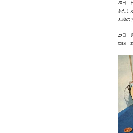
28日 
あたし
31歳の
29日 
両国→