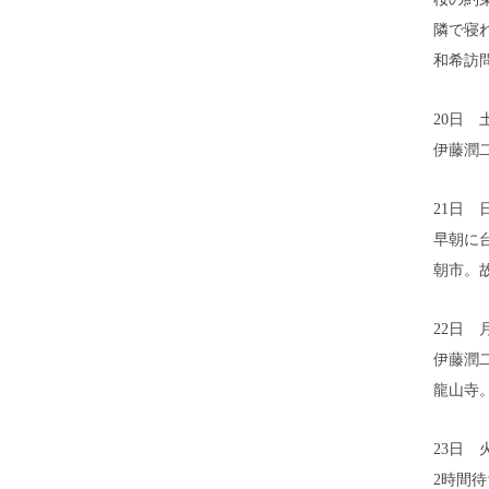
隣で寝
和希訪
20日 
伊藤潤
21日 
早朝に
朝市。
22日 
伊藤潤
龍山寺
23日 
2時間