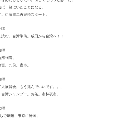
れば一緒にいたことになる。
問。伊藤潤二再完読スタート。
土曜
二読む。台湾準備。成田から台湾へ！！
日曜
台湾到着。
故宮。九份。夜市。
月曜
二大展覧会。もう死んでいいです。。。
。台湾シャンプー。お茶。市林夜市。
火曜
待ちで離陸。東京に帰国。