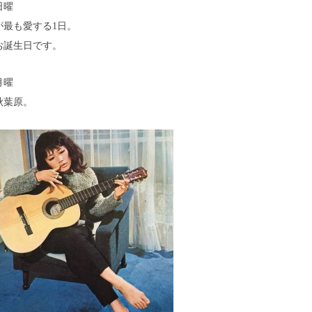
日曜
が最も愛する1日。
お誕生日です。
月曜
秋葉原。