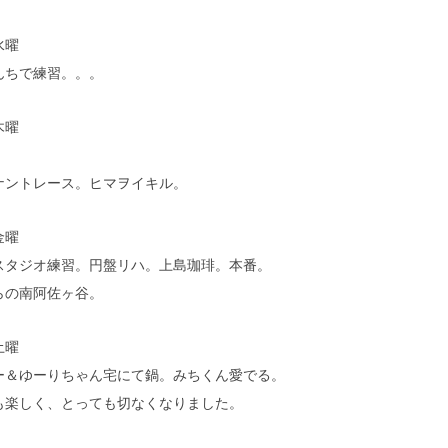
水曜
んちで練習。。。
木曜
。
ナントレース。ヒマヲイキル。
金曜
スタジオ練習。円盤リハ。上島珈琲。本番。
らの南阿佐ヶ谷。
土曜
ー＆ゆーりちゃん宅にて鍋。みちくん愛でる。
も楽しく、とっても切なくなりました。