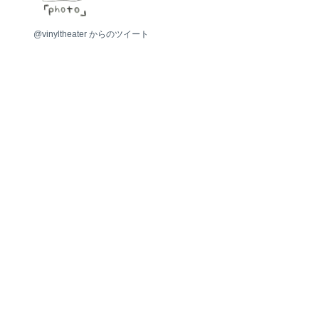
photo
@vinyltheater からのツイート