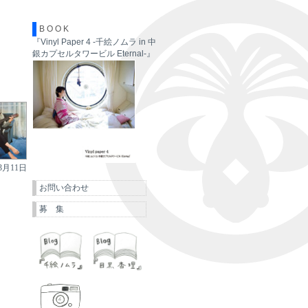
B O O K
『Vinyl Paper 4 -千絵ノムラ in 中
銀カプセルタワービル Eternal-』
3月11日
お問い合わせ
募 集
千絵ノムラ
目黒杏理