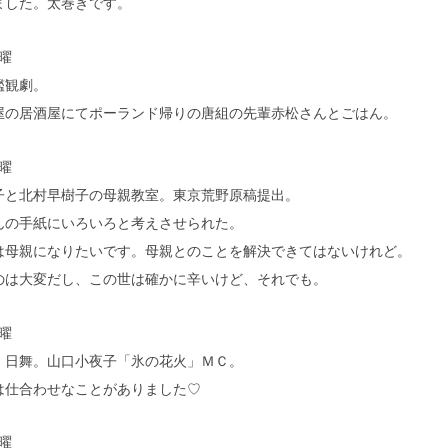
ました。太巻きです。
曜
艦観劇。
屋の居酒屋にてポーランド帰りの唐組の先輩赤松さんとごはん。
曜
子と北村早樹子の母親教室。東京荒野原稿提出。
んの手紙にいろいろと考えさせられた。
は母親になりたいです。母親とのことを解決できてはないけれど。
のは大変だし、この世は確かに辛いけど、それでも。
曜
。日舞。山口小夜子「氷の花火」ＭＣ。
は仕合わせなことがありました♡
曜