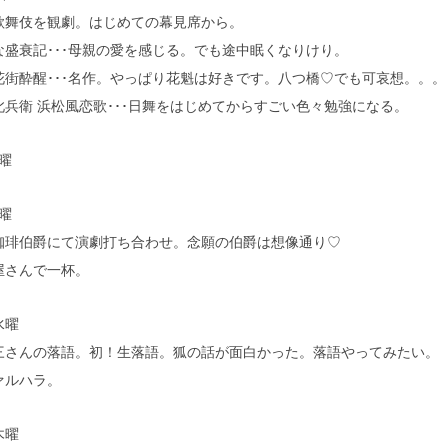
歌舞伎を観劇。はじめての幕見席から。
な盛衰記･･･母親の愛を感じる。でも途中眠くなりけり。
花街酔醒･･･名作。やっぱり花魁は好きです。八つ橋♡でも可哀想。。。
此兵衛 浜松風恋歌･･･日舞をはじめてからすごい色々勉強になる。
曜
曜
珈琲伯爵にて演劇打ち合わせ。念願の伯爵は想像通り♡
屋さんで一杯。
水曜
三さんの落語。初！生落語。狐の話が面白かった。落語やってみたい。
ァルハラ。
木曜