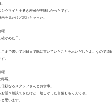
日。
のシウマイと手巻き寿司が美味しかったです。
映画を見たけど忘れちゃった。
金曜
で確かめた日。
ここまで書いて14日まで既に書いていたことを思いだしたよ。なので15
ます。
月曜
太郎展。
て信頼なるスタッフさんとお食事。
ろお話＆相談できたけど、嬉しかった言葉ももらえて涙。
うと思います。