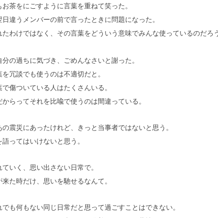
もお茶をにごすように言葉を重ねて笑った。
翌日違うメンバーの前で言ったときに問題になった。
れたわけではなく、その言葉をどういう意味でみんな使っているのだろ
自分の過ちに気づき、ごめんなさいと謝った。
葉を冗談でも使うのは不適切だと。
葉で傷ついている人はたくさんいる。
だからってそれを比喩で使うのは間違っている。
あの震災にあったけれど、きっと当事者ではないと思う。
を語ってはいけないと思う。
れていく、思い出さない日常で。
が来た時だけ、思いを馳せるなんて。
れでも何もない同じ日常だと思って過ごすことはできない。