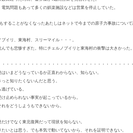
、電気問題もあって多くの娯楽施設などは営業を停止していた。
何もすることがなくなったあたしはネットで今までの原子力事故について
ノブイリ、東海村、スリーマイル・・・。
読んでも悲惨すぎた。特にチェルノブイリと東海村の衝撃は大きかった
・・・・・・・・・・・・・・・・・・・・・・・・・・・・・・・・
発はいまどうなっているか正直わからない、知らない。
きっと知りたくないんだと思う。
ら逃げている。
受け止められない事実が起こっているから。
それをどうしようもできないから。
発だけでなく東北復興だって現状を知らない。
りたいとは思う。でも本気で動いてないから、それを証明できない。