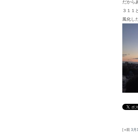
だから
３１１
風化し
[ «前
3月