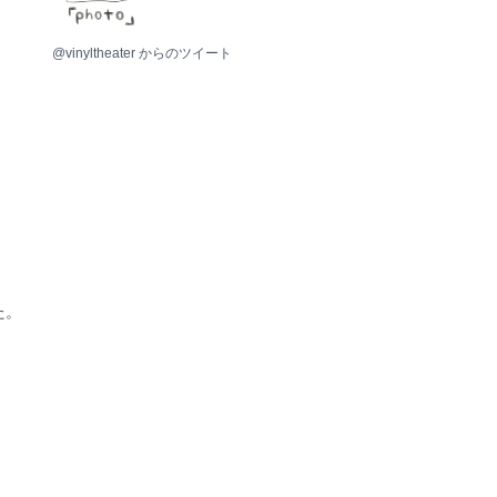
photo
@vinyltheater からのツイート
・
た。
・