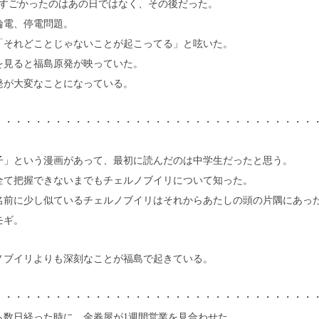
、すごかったのはあの日ではなく、その後だった。
輪電、停電問題。
「それどことじゃないことが起こってる」と呟いた。
を見ると福島原発が映っていた。
発が大変なことになっている。
・・・・・・・・・・・・・・・・・・・・・・・・・・・・・・・・
子」という漫画があって、最初に読んだのは中学生だったと思う。
全て把握できないまでもチェルノブイリについて知った。
名前に少し似ているチェルノブイリはそれからあたしの頭の片隅にあっ
モギ。
ノブイリよりも深刻なことが福島で起きている。
・・・・・・・・・・・・・・・・・・・・・・・・・・・・・・・・
ら数日経った時に、金券屋が1週間営業を見合わせた。