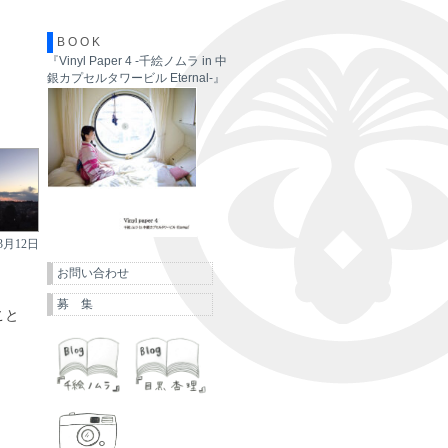
B O O K
『Vinyl Paper 4 -千絵ノムラ in 中
銀カプセルタワービル Eternal-』
3月12日
お問い合わせ
募 集
こと
千絵ノムラ
目黒杏理