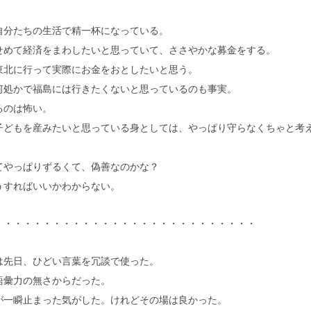
自分たちの生活で精一杯になっている。
せめて経済をまわしたいと思っていて、ささやかな募金をする。
東北に行って実際にお金をおとしたいと思う。
何処かで福島には行きたくないと思っているのも事実。
るのは怖い。
子どもを産みたいと思っている身としては、やっぱり守らなくちゃと考
。
てやっぱりずるくて、偽善なのかな？
うすればいいかわからない。
・・・・・・・・・・・・・・・・・・・・・・・・・・・
は先日、ひどい言葉を冗談で使った。
語彙力の無さからだった。
が一瞬止まった気がした。けれどその場は良かった。