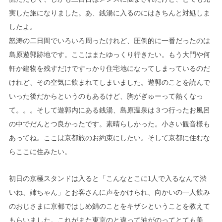
実した旅になりました。あ、銭湯に入るのにはきちんと対処しま
したよ。
怒涛の二日間でいろいろ周ったけれど、圧倒的に一番だったのは
島原遊郭跡地です。ここはまたゆっくり行きたい。もう大門や何
軒か建物を残すだけですっかり住宅地になってしまっているのだ
けれど、その空気に飲まれてしまいました。遊郭のことを読んで
いった後だからというのもあるけど、胸がぎゅーって熱くなっ
て。。。そして遊郭内にある銭湯、島原温泉は３つ行ったお風呂
の中でだんとつ良かったです。素晴らしかった。小さい観音様も
あってね。ここは京都旅のお約束にしたい。そして京都に住むな
らここに住みたい。
初日の京極スタンドは入ると「こんなとこに1人で入るなんて渋
いね、姉ちゃん」とお客さんに声をかけられ、向かいの一人飲み
のおじさまに京都ではしめ鯖のことをキザシということを教えて
もらいました。これがまた東京のと違って油がのってとても美