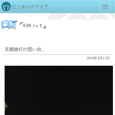
ビニヰルテアタア
TOGG
NAVIG
京都旅行の思い出。
2016年4月11日