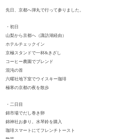
先日、京都へ弾丸で行って参りました。
・初日
山梨から京都へ（諏訪湖経由）
ホテルチェックイン
京極スタンドで一杯&きざし
コーヒー農園でブレンド
混沌の首
六曜社地下室でウイスキー珈琲
極寒の京都の夜を散歩
・二日目
錦市場でだし巻き卵
錦神社お参り。水琴鈴を購入
珈琲スマートにてフレンチトースト
散策