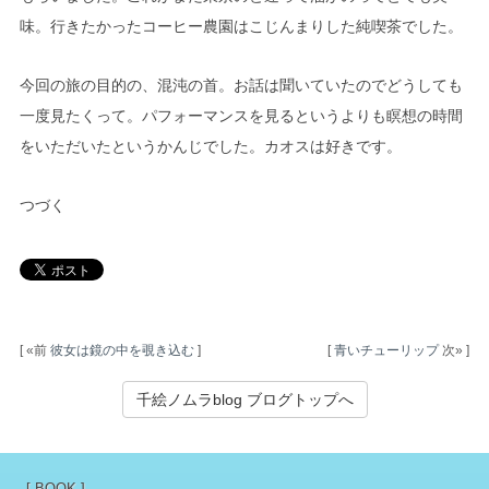
味。行きたかったコーヒー農園はこじんまりした純喫茶でした。
今回の旅の目的の、混沌の首。お話は聞いていたのでどうしても
一度見たくって。パフォーマンスを見るというよりも瞑想の時間
をいただいたというかんじでした。カオスは好きです。
つづく
[ «前
彼女は鏡の中を覗き込む
]
[
青いチューリップ
次» ]
千絵ノムラblog ブログトップへ
[ BOOK ]