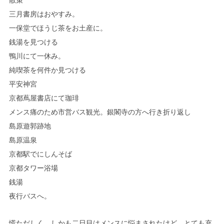
三月書房はおやすみ。
一保堂でほうじ茶をお土産に。
銭湯を見つける
鴨川にて一休み。
純喫茶を何件か見つける
平安神宮
京都蔦屋書店にて珈琲
メンス痛のため市営バス観光。銀閣寺の方へ行き折り返し
島原遊郭跡地
島原温泉
京都駅でにしんそば
京都タワー浴場
銭湯
夜行バスへ。
慌ただしく、しかも二日目はメンスに悩まされたけど、とても充