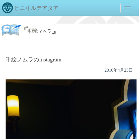
ビニヰルテアタア
TOGG
NAVIG
千絵ノムラのInstagram
2016年4月25日