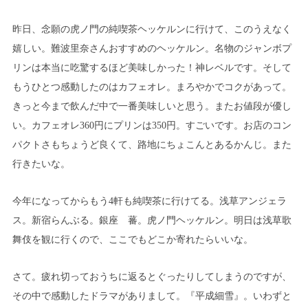
昨日、念願の虎ノ門の純喫茶ヘッケルンに行けて、このうえなく
嬉しい。難波里奈さんおすすめのヘッケルン。名物のジャンボプ
リンは本当に吃驚するほど美味しかった！神レベルです。そして
もうひとつ感動したのはカフェオレ。まろやかでコクがあって。
きっと今まで飲んだ中で一番美味しいと思う。またお値段が優し
い。カフェオレ360円にプリンは350円。すごいです。お店のコン
パクトさもちょうど良くて、路地にちょこんとあるかんじ。また
行きたいな。
今年になってからもう4軒も純喫茶に行けてる。浅草アンジェラ
ス。新宿らんぶる。銀座 蕃。虎ノ門ヘッケルン。明日は浅草歌
舞伎を観に行くので、ここでもどこか寄れたらいいな。
さて。疲れ切っておうちに返るとぐったりしてしまうのですが、
その中で感動したドラマがありまして。『平成細雪』。いわずと