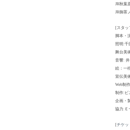
JR秋葉
JR御茶
[スタッ
脚本・
照明:千田
舞台美術
音響: 
絵：一
宣伝美
Web制
制作:
企画・
協力:Ｅ
[
チケッ