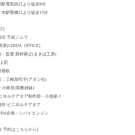
原駅電気街口より徒歩8分
ノ水駅聖橋口より徒歩15分
フ]
演出:千絵ノムラ
実(CHIDA OFFICE)
・監督:西村耕之(まきば工房)
井上匠
枡香欧
術：三根加代子(アタシ社)
作:小林至(双数姉妹)
ビニヰルテアタア制作部・小池菜々
製作:ビニヰルテアタア
ｰPin企画・シバイエンジン
ト予約はこちらから
]