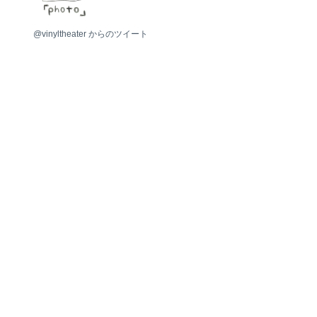
photo
@vinyltheater からのツイート