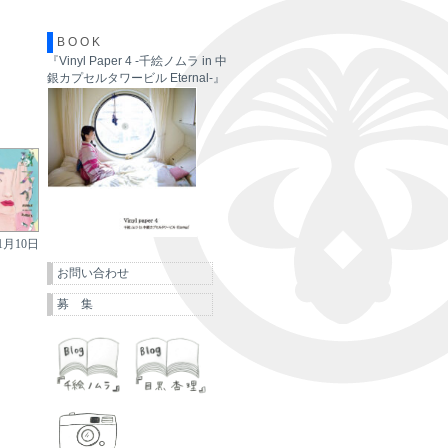
B O O K
『Vinyl Paper 4 -千絵ノムラ in 中
銀カプセルタワービル Eternal-』
11月10日
お問い合わせ
募 集
千絵ノムラ
目黒杏理