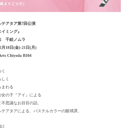
ルテアタア第7回公演
スイミング』
出 千絵ノムラ
12月18日(金)-21日(月)
rts Chiyoda B104
めく
るしく
るまわる
の女の子『アイ』による
と不思議なお目目の話。
ルテアタアによる、パステルカラーの眼球譚。
出]