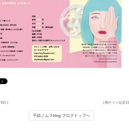
月8日
]
[
鞄ナイト記念
千絵ノムラblog ブログトップへ