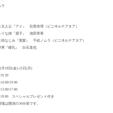
ムラ
な主人公『アイ』 目黒杏理（ビニヰルテアタア）
ュイな姉『眉子』 池田実香
な幼なじみ『黒髪』 千絵ノムラ（ビニヰルテアタア）
帯男『瞳孔』 白石直也
12月18日(金)-21日(月)
19:30
4:00/19:00
3:00/17:00
月)19:00 スペシャルプレゼント付き
開場は開演の30分前です。