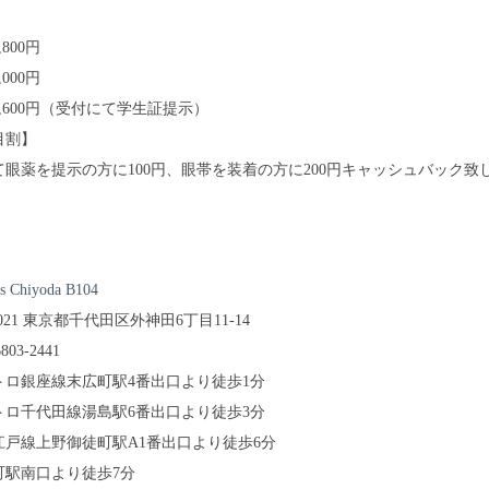
800円
000円
,600円（受付にて学生証提示）
目割】
て眼薬を提示の方に100円、眼帯を装着の方に200円キャッシュバック致
ts Chiyoda B104
0021 東京都千代田区外神田6丁目11-14
6803-2441
トロ銀座線末広町駅4番出口より徒歩1分
トロ千代田線湯島駅6番出口より徒歩3分
江戸線上野御徒町駅A1番出口より徒歩6分
町駅南口より徒歩7分