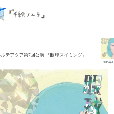
ヰルテアタア第7回公演 『眼球スイミング』
2015年