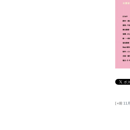
[ «前
11