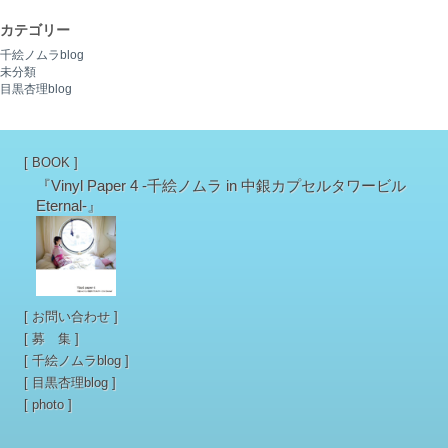
カテゴリー
千絵ノムラblog
未分類
目黒杏理blog
[ BOOK ]
『Vinyl Paper 4 -千絵ノムラ in 中銀カプセルタワービル
Eternal-』
[
お問い合わせ
]
[
募 集
]
[
千絵ノムラblog
]
[
目黒杏理blog
]
[
photo
]