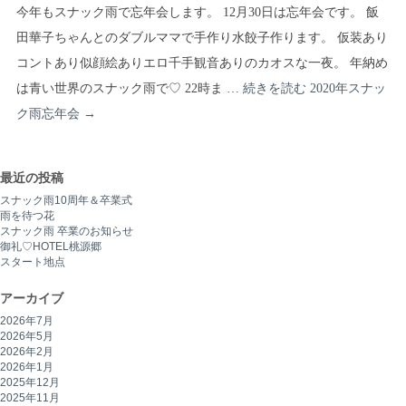
今年もスナック雨で忘年会します。 12月30日は忘年会です。 飯
田華子ちゃんとのダブルママで手作り水餃子作ります。 仮装あり
コントあり似顔絵ありエロ千手観音ありのカオスな一夜。 年納め
は青い世界のスナック雨で♡ 22時ま …
続きを読む
2020年スナッ
ク雨忘年会
→
最近の投稿
スナック雨10周年＆卒業式
雨を待つ花
スナック雨 卒業のお知らせ
御礼♡HOTEL桃源郷
スタート地点
アーカイブ
2026年7月
2026年5月
2026年2月
2026年1月
2025年12月
2025年11月