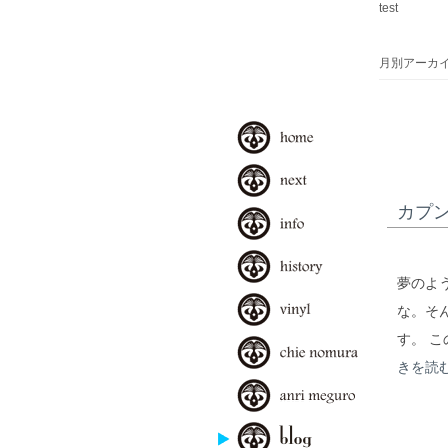
test
月別アーカイブ
カプ
夢のよ
な。そ
す。 
きを読