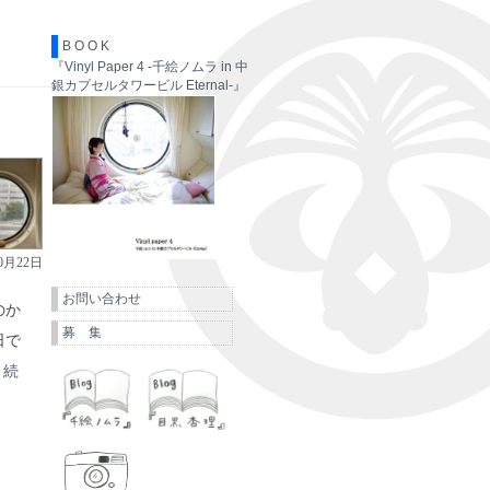
B O O K
『Vinyl Paper 4 -千絵ノムラ in 中
銀カプセルタワービル Eternal-』
10月22日
お問い合わせ
のか
募 集
日で
…
続
千絵ノムラ
目黒杏理