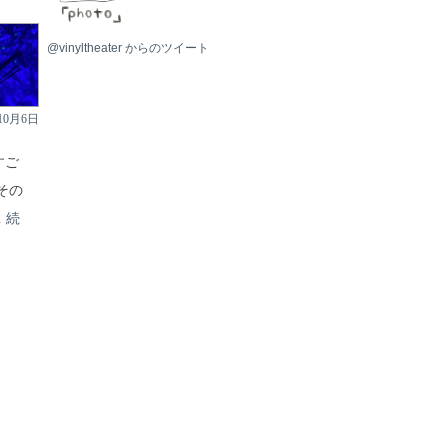
photo
@vinyltheater からのツイート
10月6日
すご
その
…
続